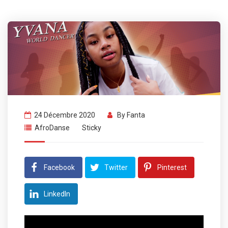
24 Décembre 2020
By
Fanta
AfroDanse
Sticky
Facebook
Twitter
Pinterest
LinkedIn